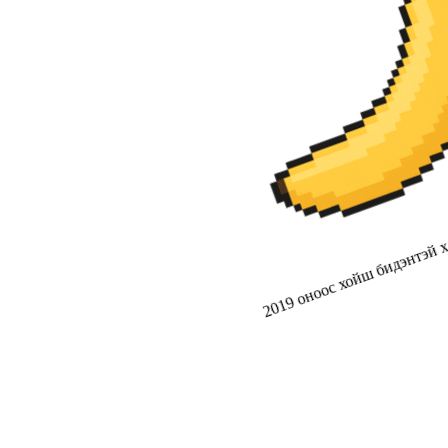
2019 оноос хойш бидэнтэй ха