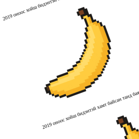
2019 оноос хойш бидэнтэй хамт байсан танд бая