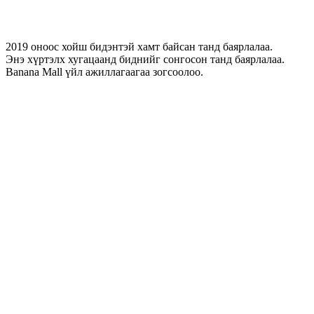
2019 оноос хойш бидэнтэй хамт байсан танд баярлалаа.
Энэ хүртэлх хугацаанд биднийг сонгосон танд баярлалаа.
Banana Mall үйл ажиллагаагаа зогсоолоо.