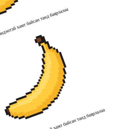
идэнтэй хамт байсан танд баярлалаа
2019 оноос хойш бидэнтэй хамт байсан танд баярлалаа