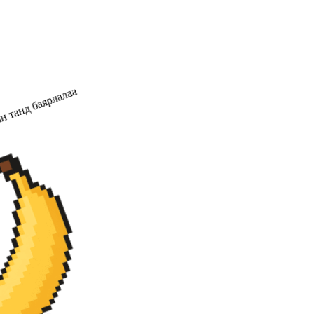
н танд баярлалаа