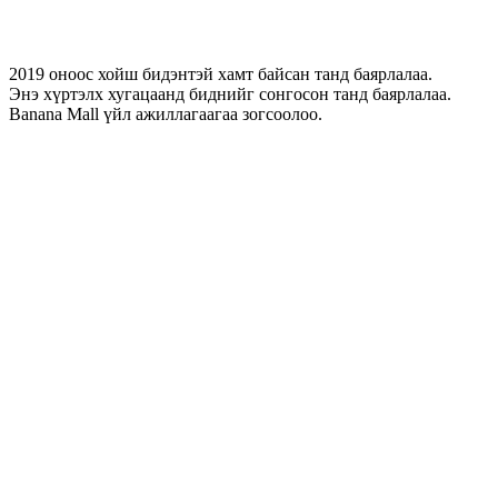
2019 оноос хойш бидэнтэй хамт байсан танд баярлалаа.
Энэ хүртэлх хугацаанд биднийг сонгосон танд баярлалаа.
Banana Mall үйл ажиллагаагаа зогсоолоо.