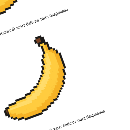
идэнтэй хамт байсан танд баярлалаа
2019 оноос хойш бидэнтэй хамт байсан танд баярлалаа