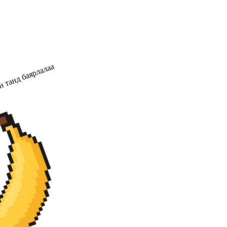
н танд баярлалаа