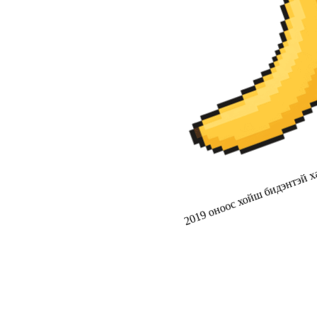
2019 оноос хойш бидэнтэй ха