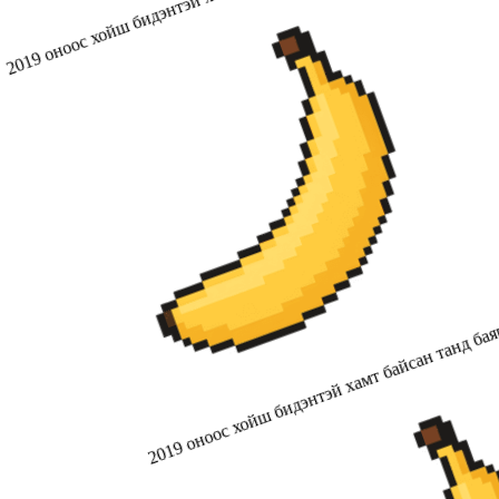
2019 оноос хойш бидэнтэй хамт байсан танд бая