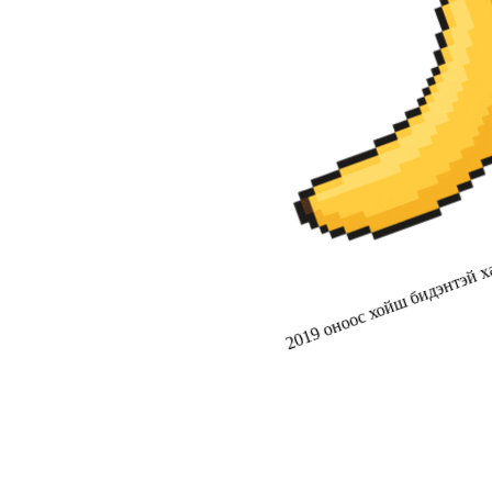
2019 оноос хойш бидэнтэй ха