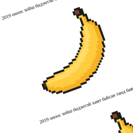
2019 оноос хойш бидэнтэй хамт байсан танд бая