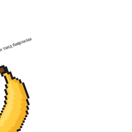
 танд баярлалаа