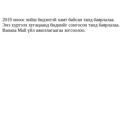
2019 оноос хойш бидэнтэй хамт байсан танд баярлалаа.
Энэ хүртэлх хугацаанд биднийг сонгосон танд баярлалаа.
Banana Mall үйл ажиллагаагаа зогсоолоо.