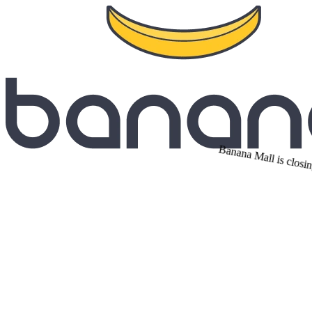
Banana Mall is closin