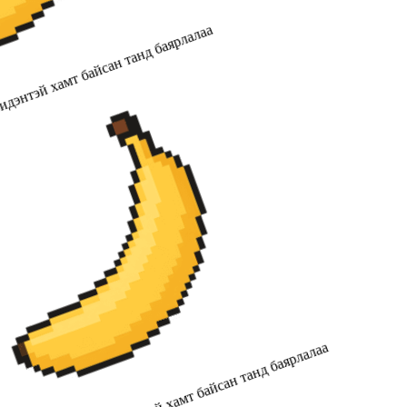
дэнтэй хамт байсан танд баярлалаа
2019 оноос хойш бидэнтэй хамт байсан танд баярлалаа