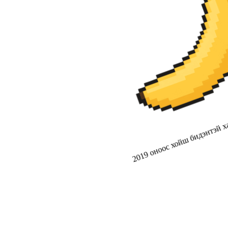
2019 оноос хойш бидэнтэй ха