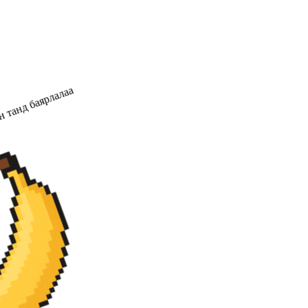
 танд баярлалаа