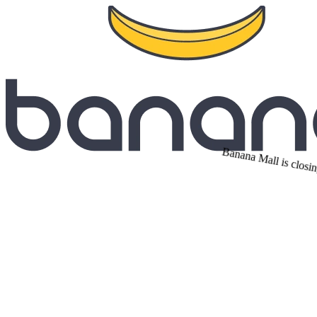
Banana Mall is closin