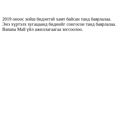
2019 оноос хойш бидэнтэй хамт байсан танд баярлалаа.
Энэ хүртэлх хугацаанд биднийг сонгосон танд баярлалаа.
Banana Mall үйл ажиллагаагаа зогсоолоо.