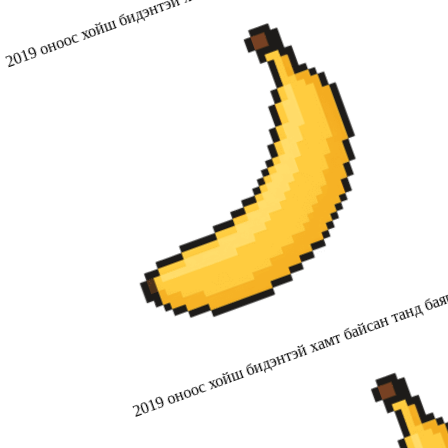
2019 оноос хойш бидэнтэй хамт байсан танд бая