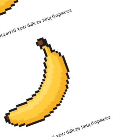
дэнтэй хамт байсан танд баярлалаа
2019 оноос хойш бидэнтэй хамт байсан танд баярлалаа