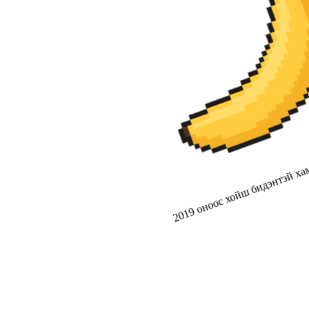
2019 оноос хойш бидэнтэй хам