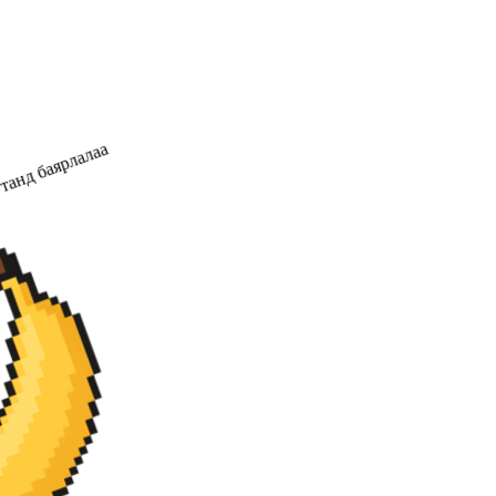
танд баярлалаа