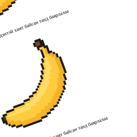
энтэй хамт байсан танд баярлалаа