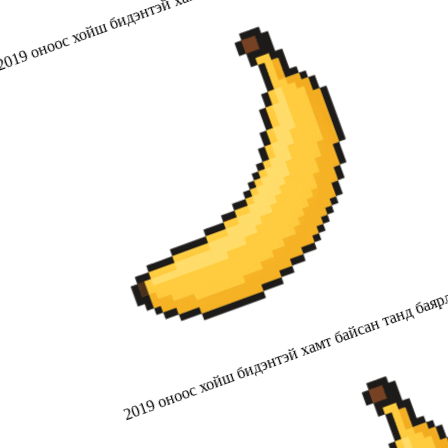
019 оноос хойш бидэнтэй хамт байсан танд баярлалаа
2019 оноос хойш бидэнтэй хамт байсан танд баяр