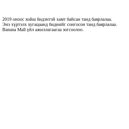
2019 оноос хойш бидэнтэй хамт байсан танд баярлалаа.
Энэ хүртэлх хугацаанд биднийг сонгосон танд баярлалаа.
Banana Mall үйл ажиллагаагаа зогсоолоо.