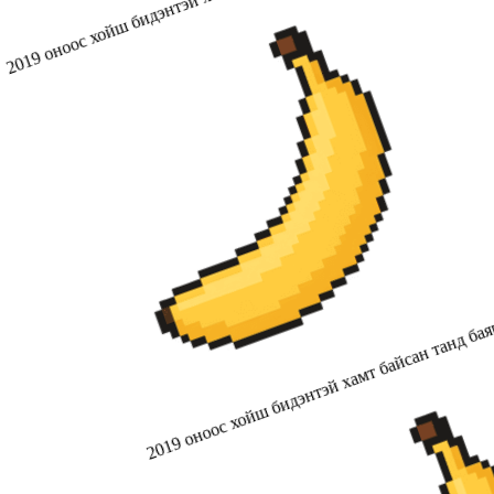
2019 оноос хойш бидэнтэй хамт байсан танд бая