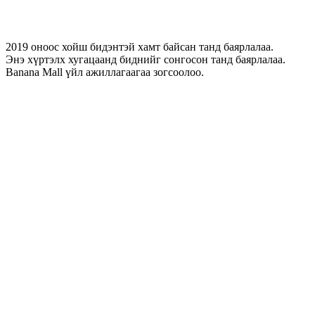
2019 оноос хойш бидэнтэй хамт байсан танд баярлалаа.
Энэ хүртэлх хугацаанд биднийг сонгосон танд баярлалаа.
Banana Mall үйл ажиллагаагаа зогсоолоо.