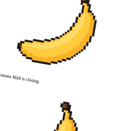
nana Mall is closing