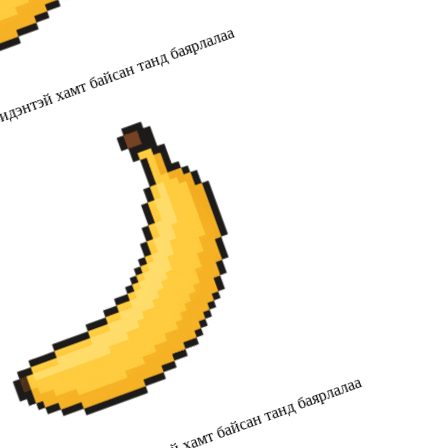
дэнтэй хамт байсан танд баярлалаа
2019 оноос хойш бидэнтэй хамт байсан танд баярлалаа