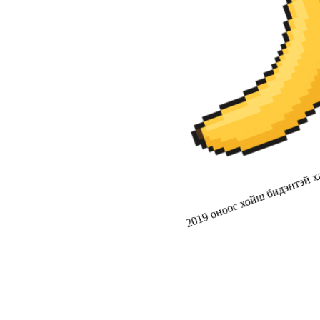
2019 оноос хойш бидэнтэй ха