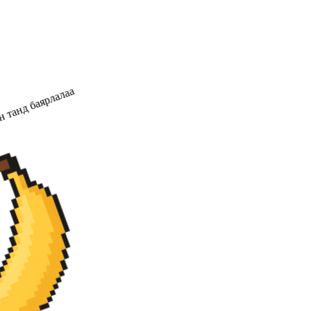
 танд баярлалаа