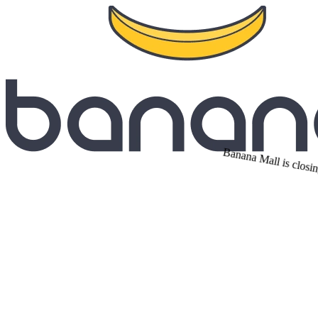
Banana Mall is closin