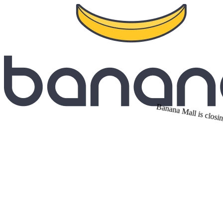
Banana Mall is closin