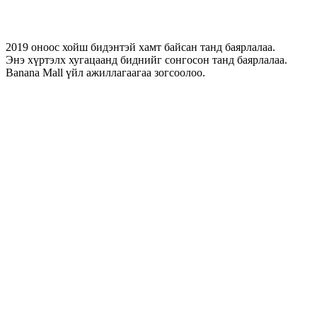
2019 оноос хойш бидэнтэй хамт байсан танд баярлалаа.
Энэ хүртэлх хугацаанд биднийг сонгосон танд баярлалаа.
Banana Mall үйл ажиллагаагаа зогсоолоо.