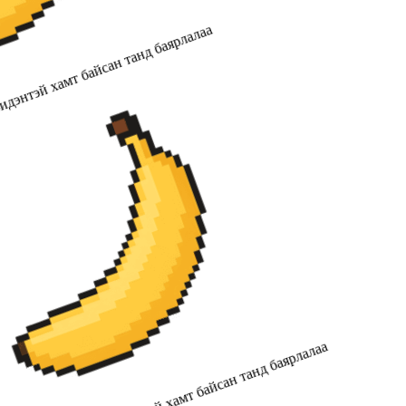
дэнтэй хамт байсан танд баярлалаа
2019 оноос хойш бидэнтэй хамт байсан танд баярлалаа