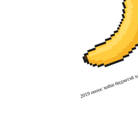
2019 оноос хойш бидэнтэй ха