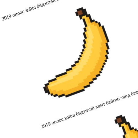
2019 оноос хойш бидэнтэй хамт байсан танд бая