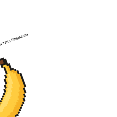
 танд баярлалаа