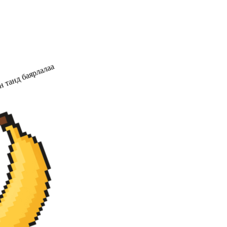
 танд баярлалаа