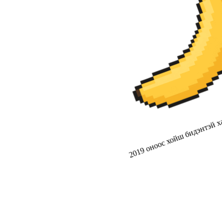
2019 оноос хойш бидэнтэй ха