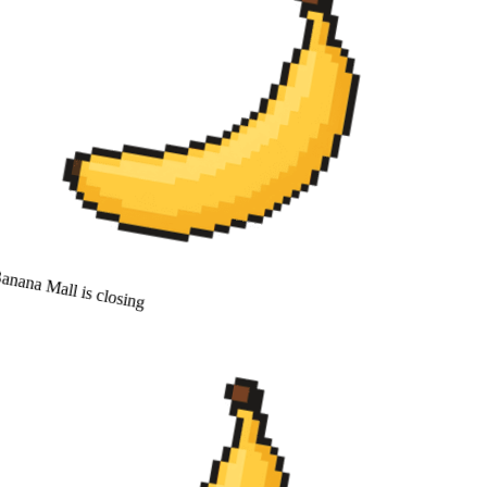
nana Mall is closing