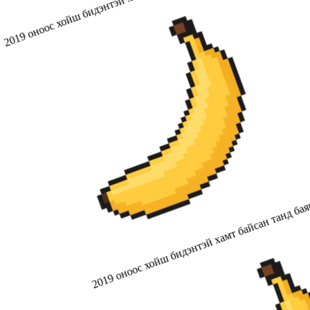
2019 оноос хойш бидэнтэй хамт байсан танд бая