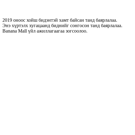
2019 оноос хойш бидэнтэй хамт байсан танд баярлалаа.
Энэ хүртэлх хугацаанд биднийг сонгосон танд баярлалаа.
Banana Mall үйл ажиллагаагаа зогсоолоо.