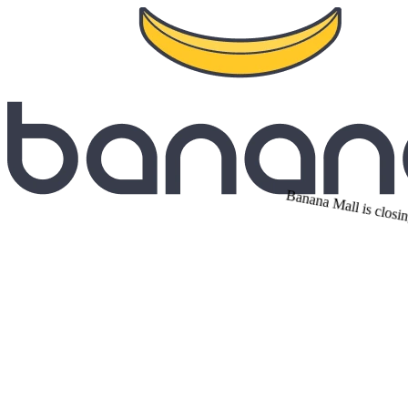
Banana Mall is closin