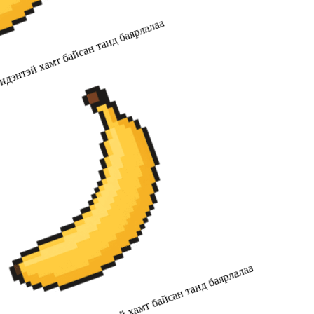
дэнтэй хамт байсан танд баярлалаа
2019 оноос хойш бидэнтэй хамт байсан танд баярлалаа