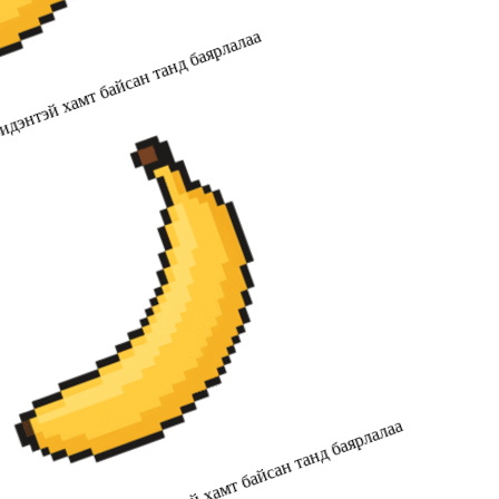
дэнтэй хамт байсан танд баярлалаа
2019 оноос хойш бидэнтэй хамт байсан танд баярлалаа