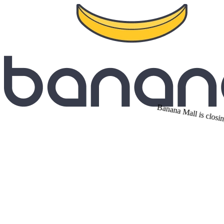
Banana Mall is closin