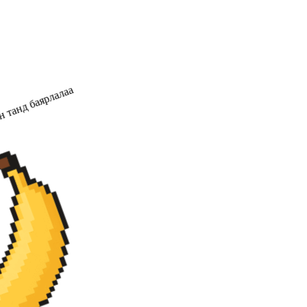
 танд баярлалаа