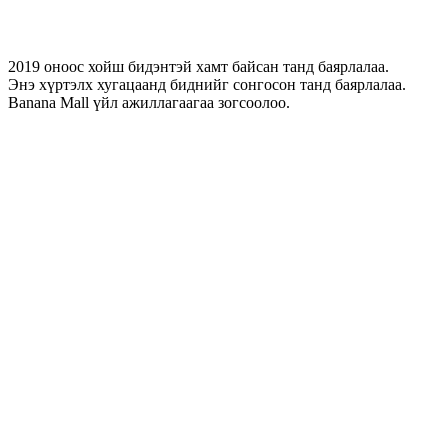
2019 оноос хойш бидэнтэй хамт байсан танд баярлалаа.
Энэ хүртэлх хугацаанд биднийг сонгосон танд баярлалаа.
Banana Mall үйл ажиллагаагаа зогсоолоо.