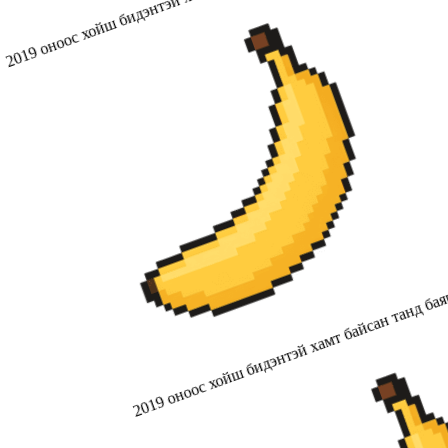
2019 оноос хойш бидэнтэй хамт байсан танд бая