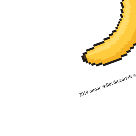
2019 оноос хойш бидэнтэй ха