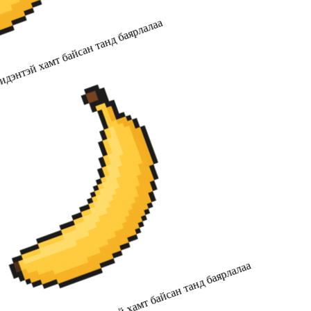
дэнтэй хамт байсан танд баярлалаа
2019 оноос хойш бидэнтэй хамт байсан танд баярлалаа