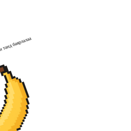
 танд баярлалаа