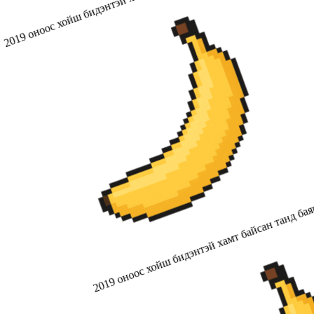
2019 оноос хойш бидэнтэй хамт байсан танд бая