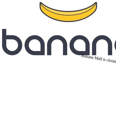
Banana Mall is closin