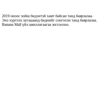
2019 оноос хойш бидэнтэй хамт байсан танд баярлалаа.
Энэ хүртэлх хугацаанд биднийг сонгосон танд баярлалаа.
Banana Mall үйл ажиллагаагаа зогсоолоо.