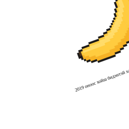
2019 оноос хойш бидэнтэй ха