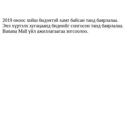
2019 оноос хойш бидэнтэй хамт байсан танд баярлалаа.
Энэ хүртэлх хугацаанд биднийг сонгосон танд баярлалаа.
Banana Mall үйл ажиллагаагаа зогсоолоо.