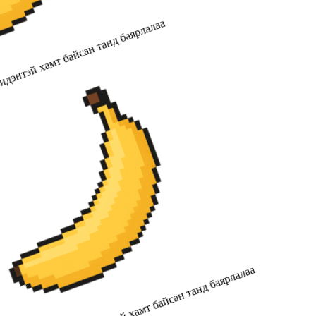
идэнтэй хамт байсан танд баярлалаа
2019 оноос хойш бидэнтэй хамт байсан танд баярлалаа