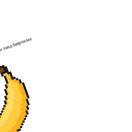
н танд баярлалаа