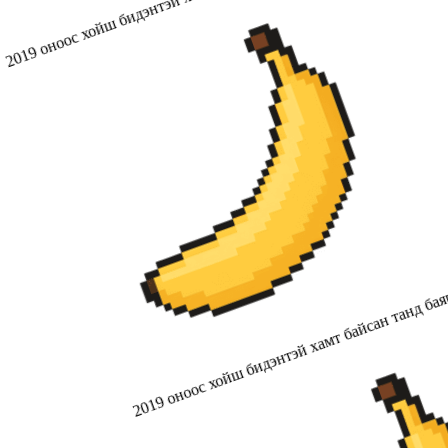
2019 оноос хойш бидэнтэй хамт байсан танд бая