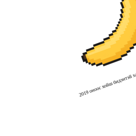
2019 оноос хойш бидэнтэй ха