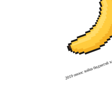
2019 оноос хойш бидэнтэй ха