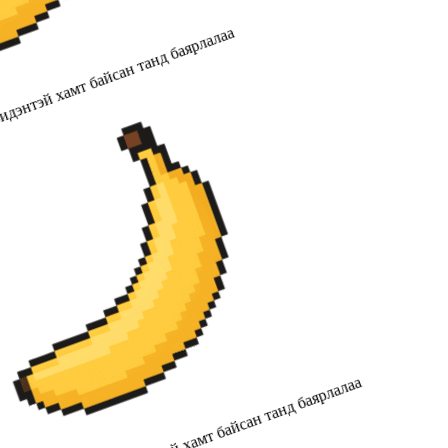
дэнтэй хамт байсан танд баярлалаа
2019 оноос хойш бидэнтэй хамт байсан танд баярлалаа