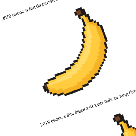
2019 оноос хойш бидэнтэй хамт байсан танд бая