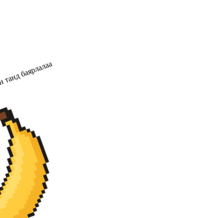
 танд баярлалаа