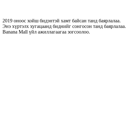
2019 оноос хойш бидэнтэй хамт байсан танд баярлалаа.
Энэ хүртэлх хугацаанд биднийг сонгосон танд баярлалаа.
Banana Mall үйл ажиллагаагаа зогсоолоо.