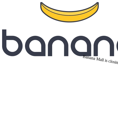
Banana Mall is closin