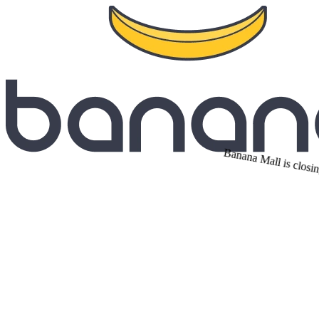
Banana Mall is closin