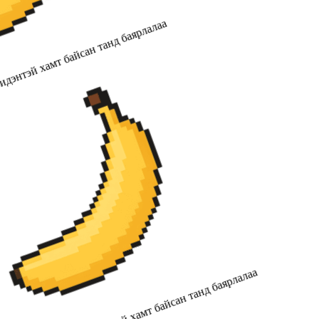
дэнтэй хамт байсан танд баярлалаа
2019 оноос хойш бидэнтэй хамт байсан танд баярлалаа