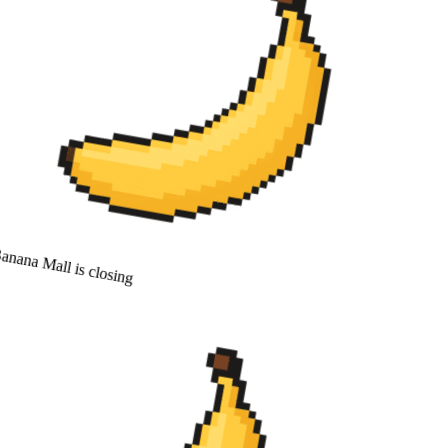
nana Mall is closing