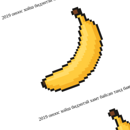
2019 оноос хойш бидэнтэй хамт байсан танд бая