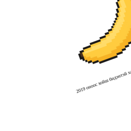
2019 оноос хойш бидэнтэй ха