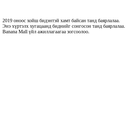
2019 оноос хойш бидэнтэй хамт байсан танд баярлалаа.
Энэ хүртэлх хугацаанд биднийг сонгосон танд баярлалаа.
Banana Mall үйл ажиллагаагаа зогсоолоо.