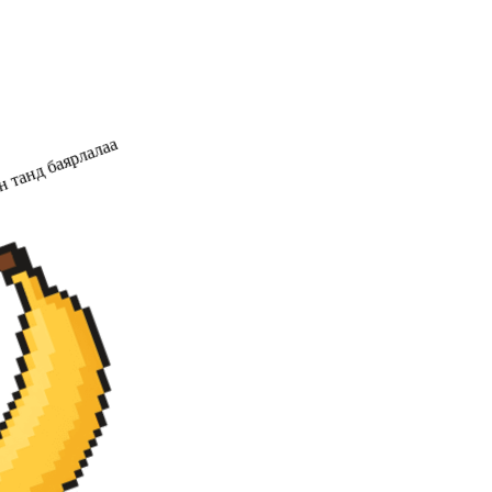
 танд баярлалаа