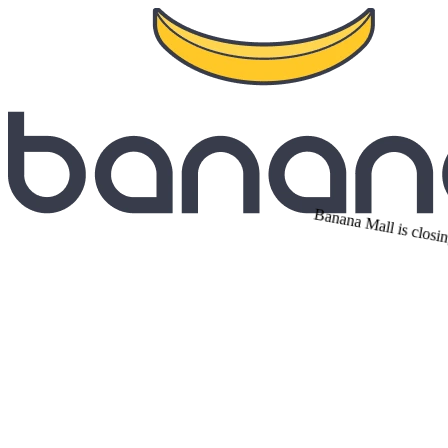
Banana Mall is closin