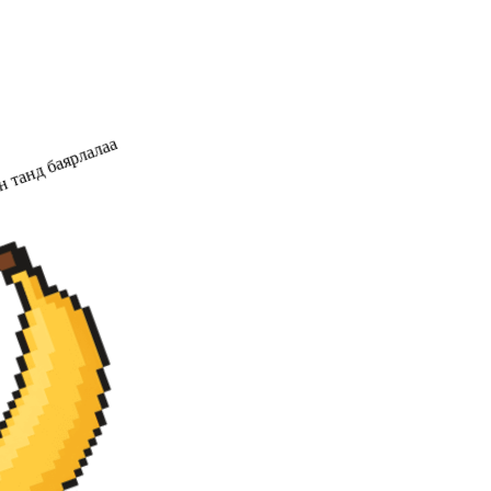
 танд баярлалаа