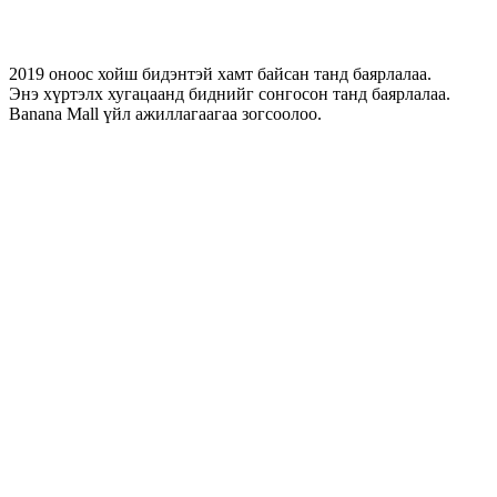
2019 оноос хойш бидэнтэй хамт байсан танд баярлалаа.
Энэ хүртэлх хугацаанд биднийг сонгосон танд баярлалаа.
Banana Mall үйл ажиллагаагаа зогсоолоо.