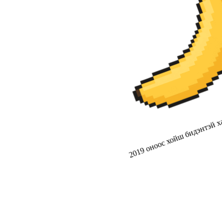
2019 оноос хойш бидэнтэй ха