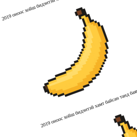
2019 оноос хойш бидэнтэй хамт байсан танд бая