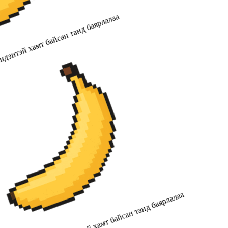
дэнтэй хамт байсан танд баярлалаа
2019 оноос хойш бидэнтэй хамт байсан танд баярлалаа