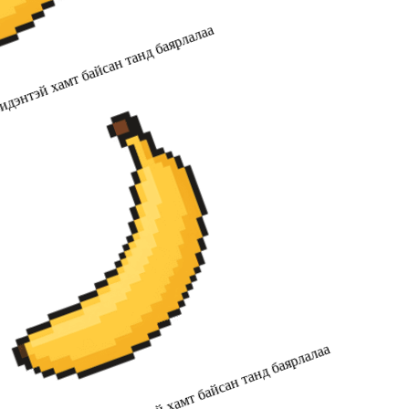
дэнтэй хамт байсан танд баярлалаа
2019 оноос хойш бидэнтэй хамт байсан танд баярлалаа