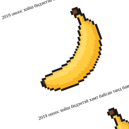
2019 оноос хойш бидэнтэй хамт байсан танд бая