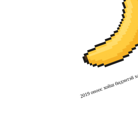
2019 оноос хойш бидэнтэй ха