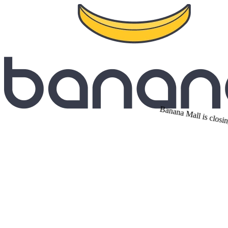
Banana Mall is closin