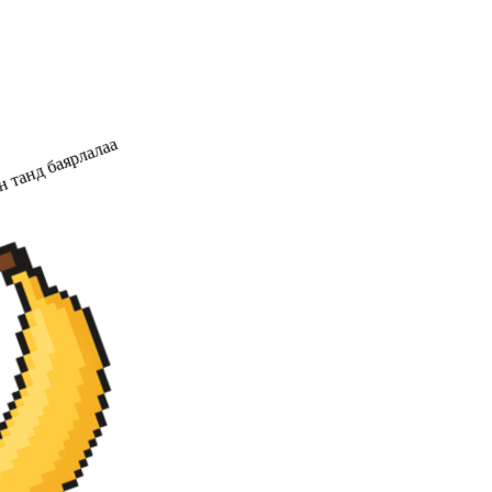
 танд баярлалаа