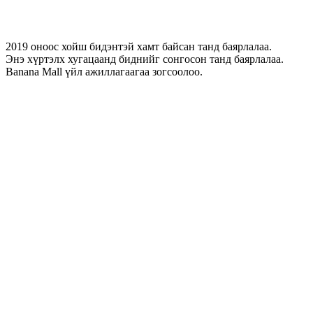
2019 оноос хойш бидэнтэй хамт байсан танд баярлалаа.
Энэ хүртэлх хугацаанд биднийг сонгосон танд баярлалаа.
Banana Mall үйл ажиллагаагаа зогсоолоо.