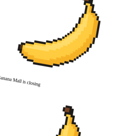
nana Mall is closing