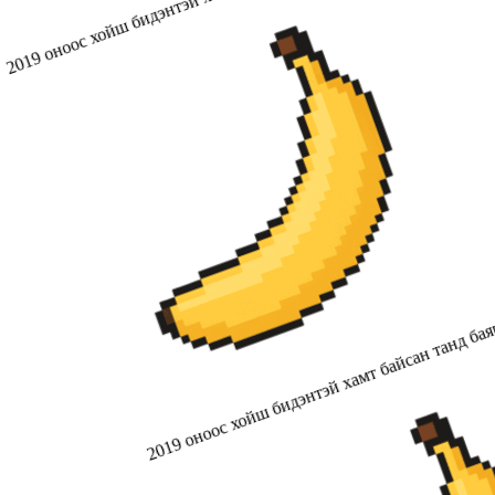
2019 оноос хойш бидэнтэй хамт байсан танд бая