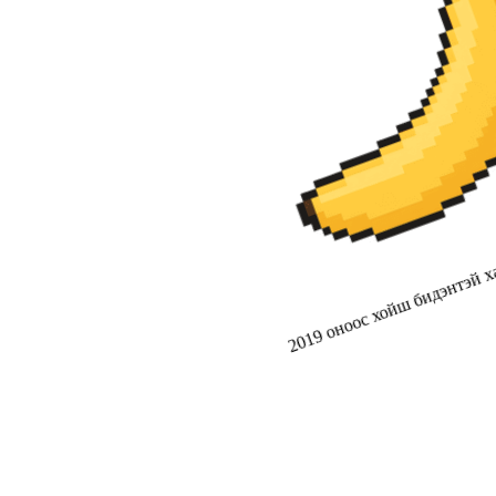
2019 оноос хойш бидэнтэй ха