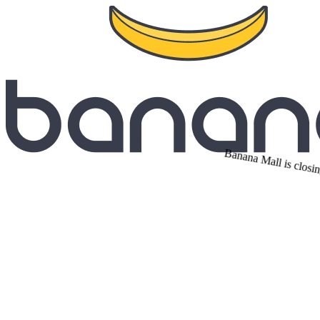
Banana Mall is closin