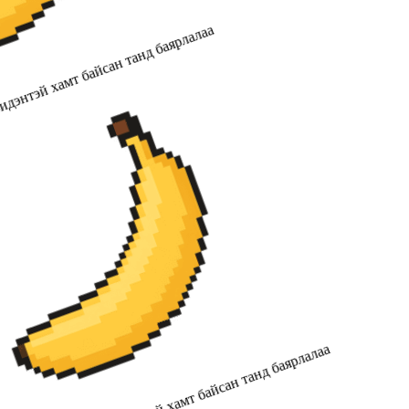
дэнтэй хамт байсан танд баярлалаа
2019 оноос хойш бидэнтэй хамт байсан танд баярлалаа