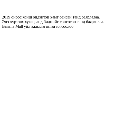
2019 оноос хойш бидэнтэй хамт байсан танд баярлалаа.
Энэ хүртэлх хугацаанд биднийг сонгосон танд баярлалаа.
Banana Mall үйл ажиллагаагаа зогсоолоо.