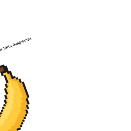
 танд баярлалаа