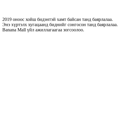
2019 оноос хойш бидэнтэй хамт байсан танд баярлалаа.
Энэ хүртэлх хугацаанд биднийг сонгосон танд баярлалаа.
Banana Mall үйл ажиллагаагаа зогсоолоо.