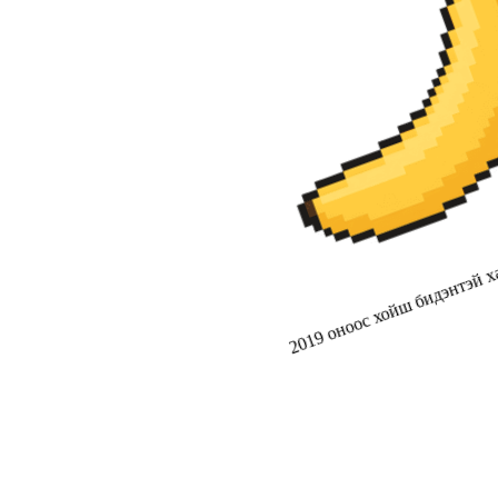
2019 оноос хойш бидэнтэй ха