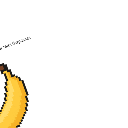
 танд баярлалаа