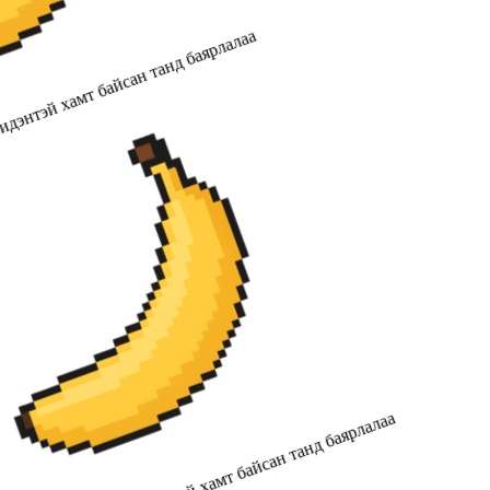
дэнтэй хамт байсан танд баярлалаа
2019 оноос хойш бидэнтэй хамт байсан танд баярлалаа