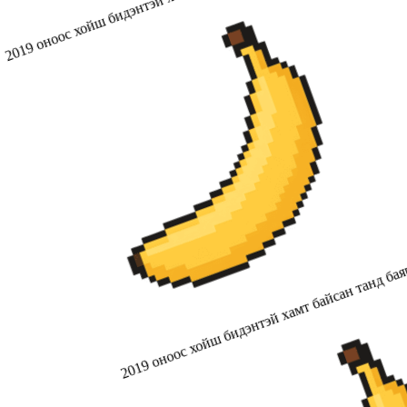
2019 оноос хойш бидэнтэй хамт байсан танд бая