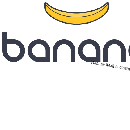
Banana Mall is closin