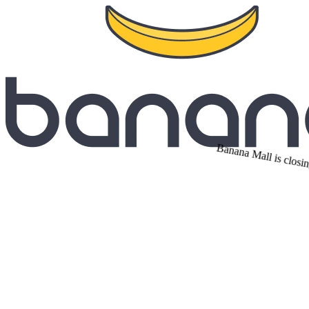
Banana Mall is closin