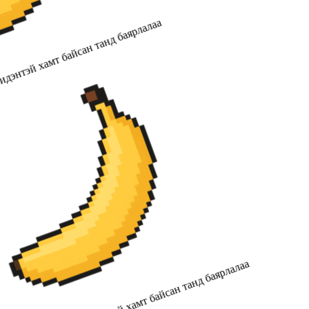
дэнтэй хамт байсан танд баярлалаа
2019 оноос хойш бидэнтэй хамт байсан танд баярлалаа