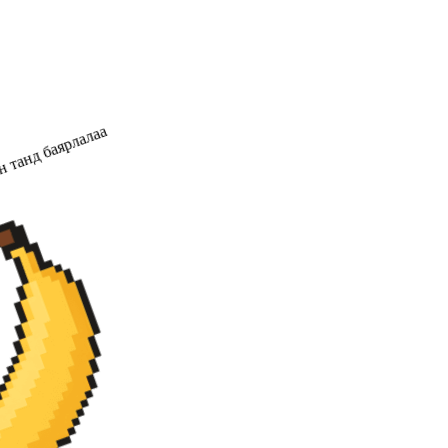
 танд баярлалаа