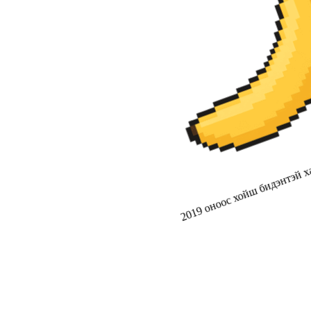
2019 оноос хойш бидэнтэй ха