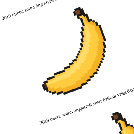
2019 оноос хойш бидэнтэй хамт байсан танд бая