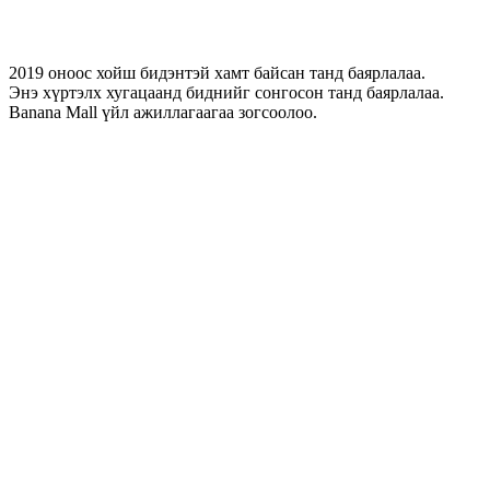
2019 оноос хойш бидэнтэй хамт байсан танд баярлалаа.
Энэ хүртэлх хугацаанд биднийг сонгосон танд баярлалаа.
Banana Mall үйл ажиллагаагаа зогсоолоо.