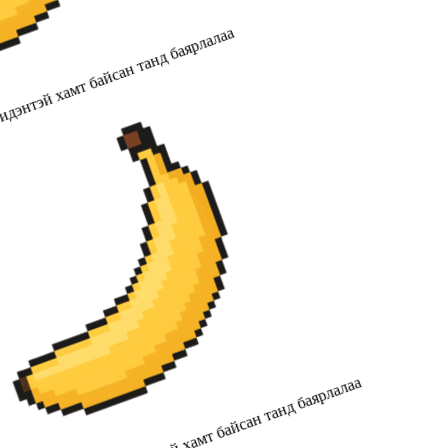
идэнтэй хамт байсан танд баярлалаа
2019 оноос хойш бидэнтэй хамт байсан танд баярлалаа