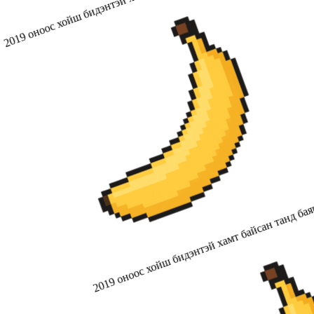
2019 оноос хойш бидэнтэй хамт байсан танд бая