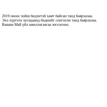
2019 оноос хойш бидэнтэй хамт байсан танд баярлалаа.
Энэ хүртэлх хугацаанд биднийг сонгосон танд баярлалаа.
Banana Mall үйл ажиллагаагаа зогсоолоо.