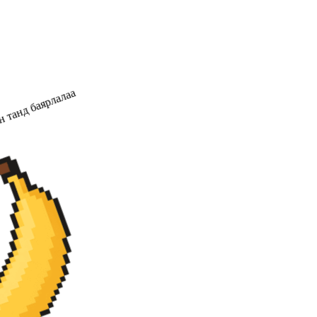
н танд баярлалаа