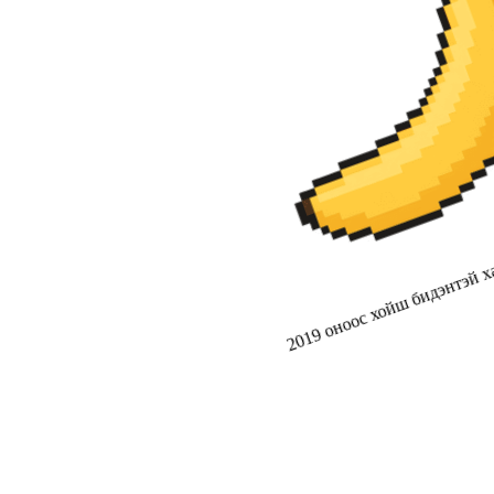
2019 оноос хойш бидэнтэй ха