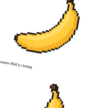
nana Mall is closing