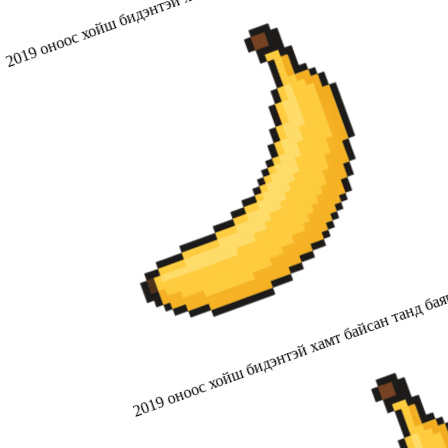
2019 оноос хойш бидэнтэй хамт байсан танд бая