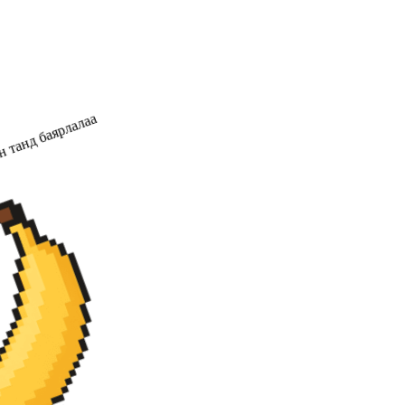
 танд баярлалаа