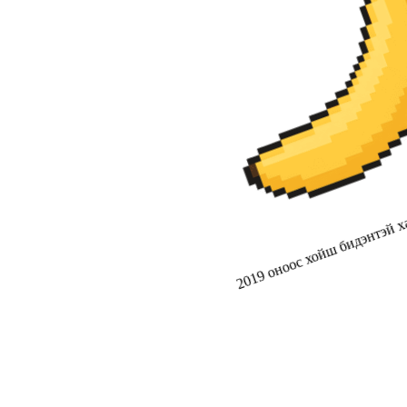
2019 оноос хойш бидэнтэй ха