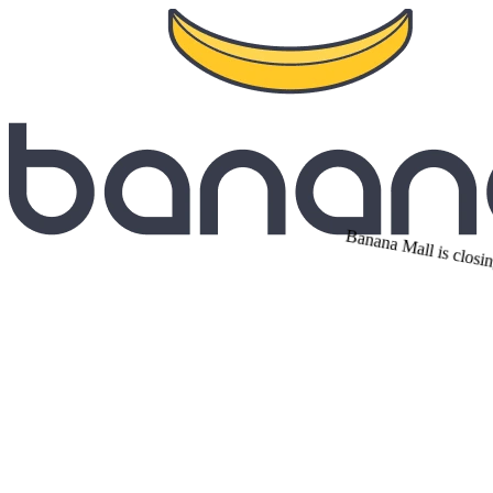
Banana Mall is closin