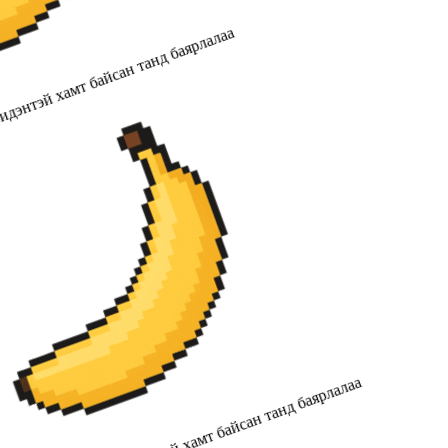
дэнтэй хамт байсан танд баярлалаа
2019 оноос хойш бидэнтэй хамт байсан танд баярлалаа