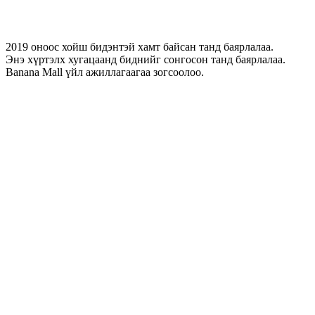
2019 оноос хойш бидэнтэй хамт байсан танд баярлалаа.
Энэ хүртэлх хугацаанд биднийг сонгосон танд баярлалаа.
Banana Mall үйл ажиллагаагаа зогсоолоо.