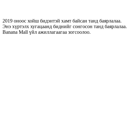
2019 оноос хойш бидэнтэй хамт байсан танд баярлалаа.
Энэ хүртэлх хугацаанд биднийг сонгосон танд баярлалаа.
Banana Mall үйл ажиллагаагаа зогсоолоо.