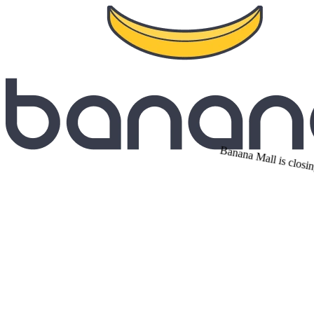
Banana Mall is closin