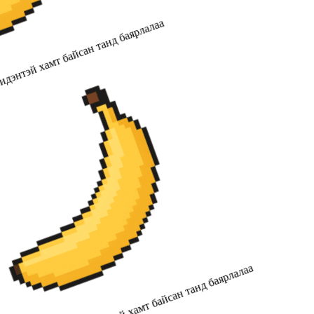
дэнтэй хамт байсан танд баярлалаа
2019 оноос хойш бидэнтэй хамт байсан танд баярлалаа