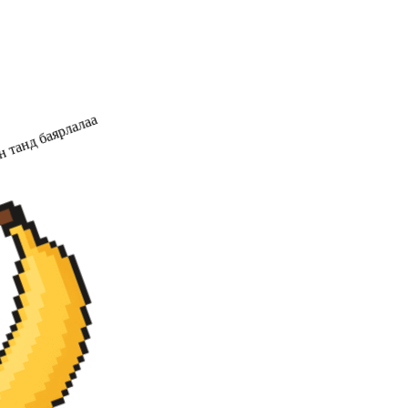
 танд баярлалаа