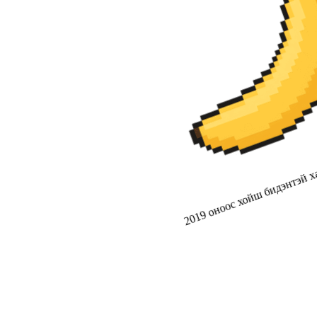
2019 оноос хойш бидэнтэй ха