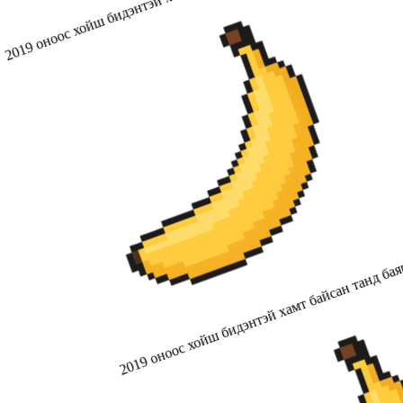
2019 оноос хойш бидэнтэй хамт байсан танд бая