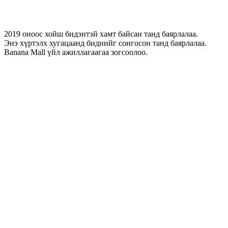
2019 оноос хойш бидэнтэй хамт байсан танд баярлалаа.
Энэ хүртэлх хугацаанд биднийг сонгосон танд баярлалаа.
Banana Mall үйл ажиллагаагаа зогсоолоо.