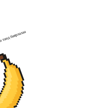
 танд баярлалаа