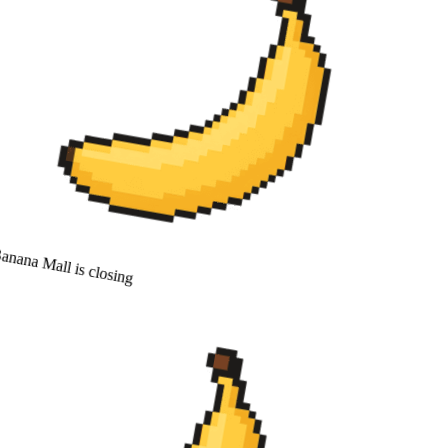
nana Mall is closing