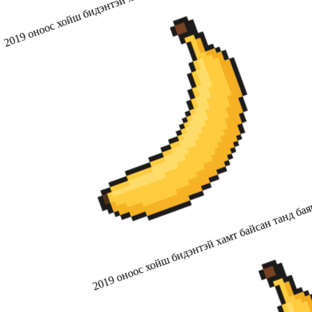
2019 оноос хойш бидэнтэй хамт байсан танд бая