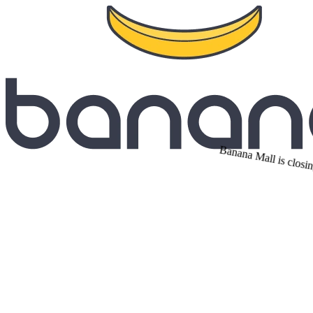
Banana Mall is closin