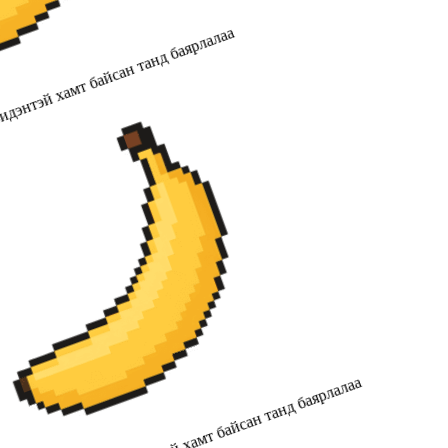
дэнтэй хамт байсан танд баярлалаа
2019 оноос хойш бидэнтэй хамт байсан танд баярлалаа