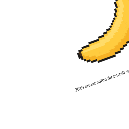
2019 оноос хойш бидэнтэй ха