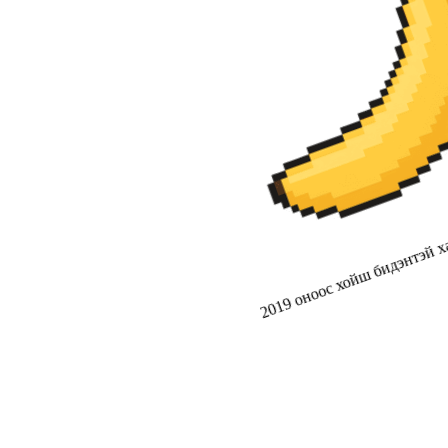
2019 оноос хойш бидэнтэй ха