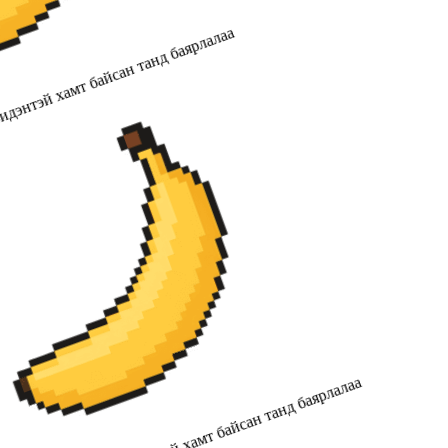
дэнтэй хамт байсан танд баярлалаа
2019 оноос хойш бидэнтэй хамт байсан танд баярлалаа