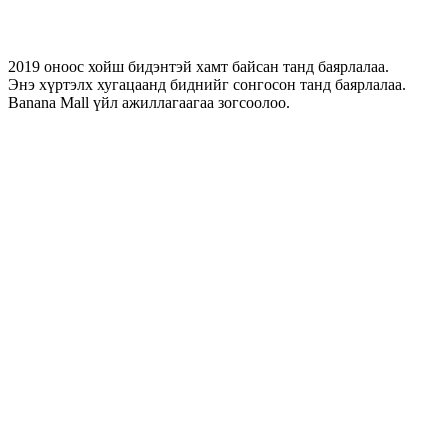
2019 оноос хойш бидэнтэй хамт байсан танд баярлалаа.
Энэ хүртэлх хугацаанд биднийг сонгосон танд баярлалаа.
Banana Mall үйл ажиллагаагаа зогсоолоо.