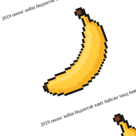
2019 оноос хойш бидэнтэй хамт байсан танд бая