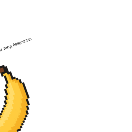
 танд баярлалаа