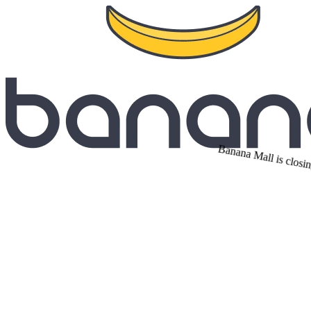
Banana Mall is closin