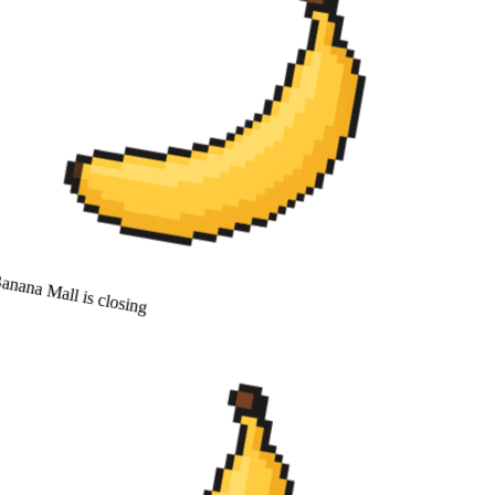
nana Mall is closing