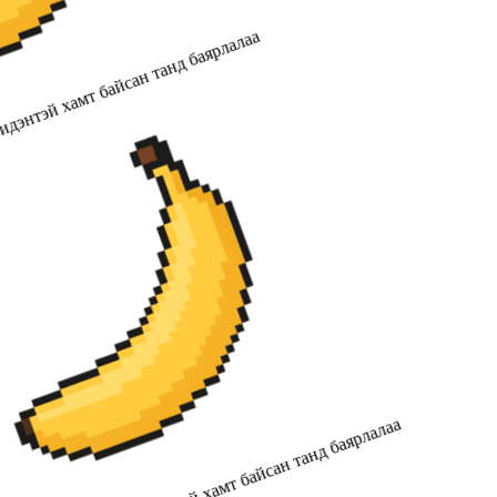
дэнтэй хамт байсан танд баярлалаа
2019 оноос хойш бидэнтэй хамт байсан танд баярлалаа