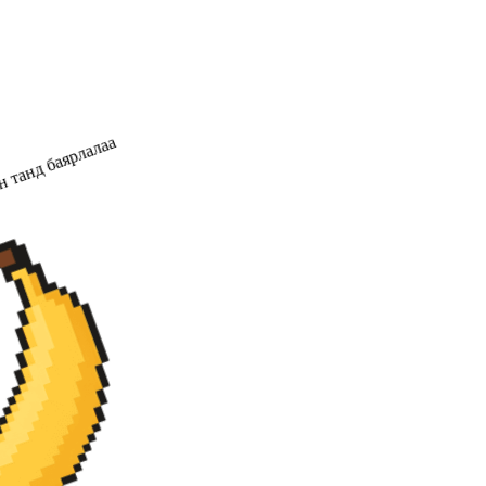
 танд баярлалаа