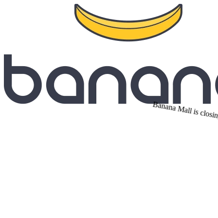
Banana Mall is closin