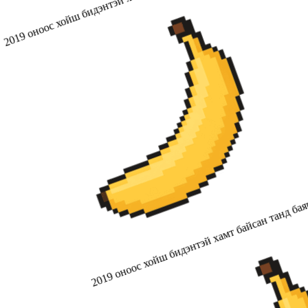
2019 оноос хойш бидэнтэй хамт байсан танд бая