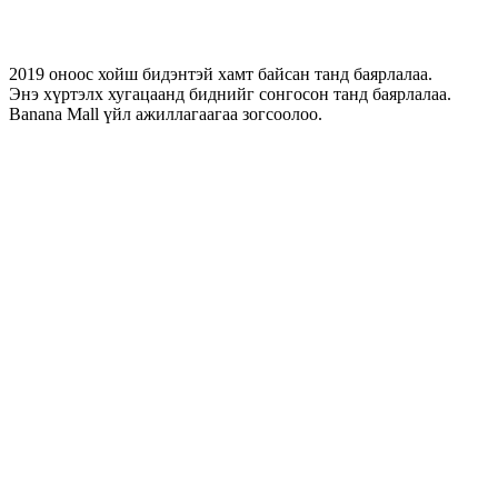
2019 оноос хойш бидэнтэй хамт байсан танд баярлалаа.
Энэ хүртэлх хугацаанд биднийг сонгосон танд баярлалаа.
Banana Mall үйл ажиллагаагаа зогсоолоо.