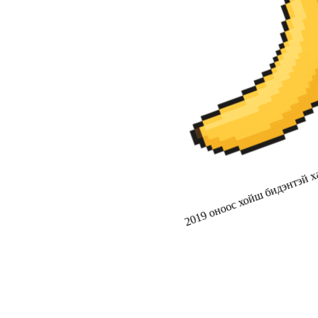
2019 оноос хойш бидэнтэй ха