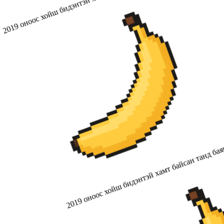
2019 оноос хойш бидэнтэй хамт байсан танд бая