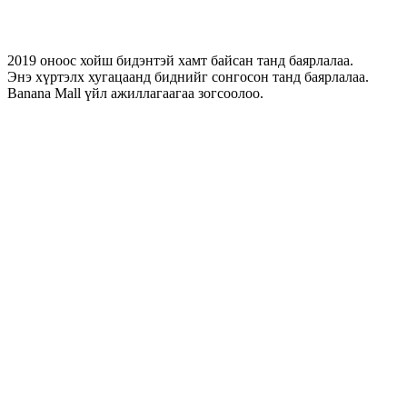
2019 оноос хойш бидэнтэй хамт байсан танд баярлалаа.
Энэ хүртэлх хугацаанд биднийг сонгосон танд баярлалаа.
Banana Mall үйл ажиллагаагаа зогсоолоо.