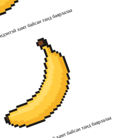
дэнтэй хамт байсан танд баярлалаа
2019 оноос хойш бидэнтэй хамт байсан танд баярлалаа