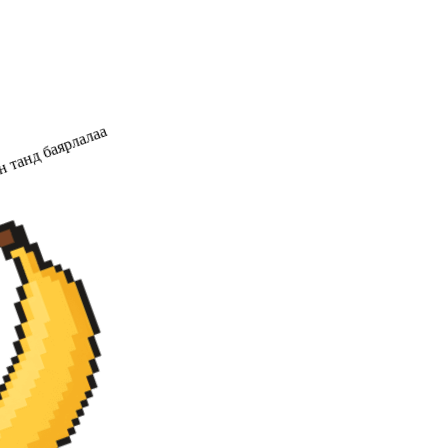
 танд баярлалаа