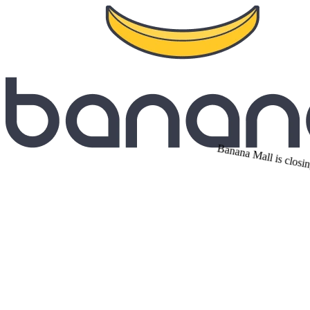
Banana Mall is closin