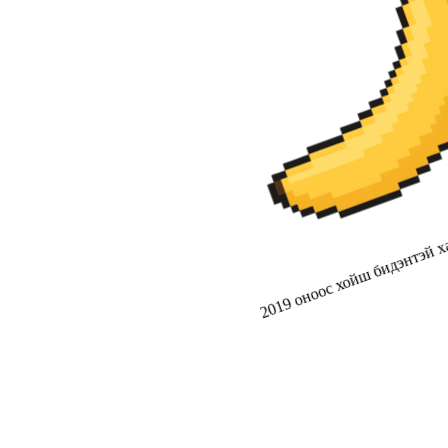
2019 оноос хойш бидэнтэй ха