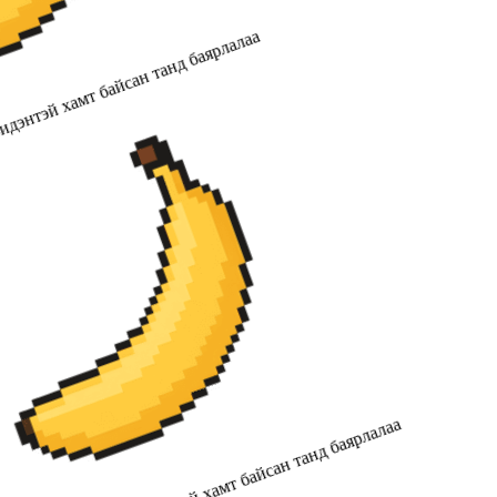
идэнтэй хамт байсан танд баярлалаа
2019 оноос хойш бидэнтэй хамт байсан танд баярлалаа