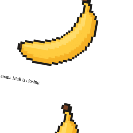
anana Mall is closing