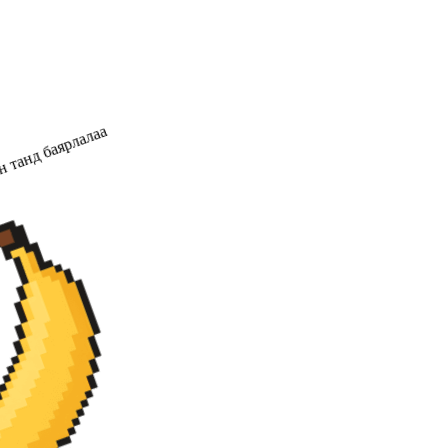
н танд баярлалаа