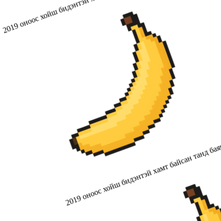
2019 оноос хойш бидэнтэй хамт байсан танд бая