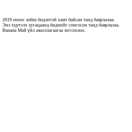
2019 оноос хойш бидэнтэй хамт байсан танд баярлалаа.
Энэ хүртэлх хугацаанд биднийг сонгосон танд баярлалаа.
Banana Mall үйл ажиллагаагаа зогсоолоо.