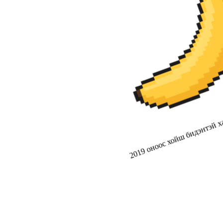
2019 оноос хойш бидэнтэй ха